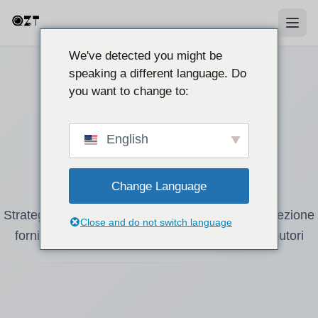
We've detected you might be
speaking a different language. Do
you want to change to:
Sourcing B2B &
English
Wholesale
Change Language
Strategie di approvvigionamento all'ingrosso, selezione
Close and do not switch language
fornitori, negoziazione MOQ e guide per distributori