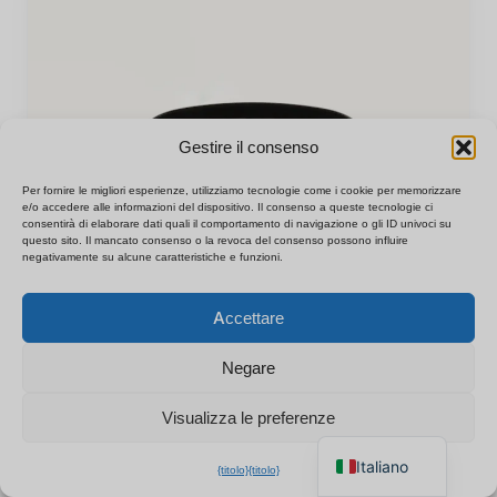
Gestire il consenso
Per fornire le migliori esperienze, utilizziamo tecnologie come i cookie per memorizzare
e/o accedere alle informazioni del dispositivo. Il consenso a queste tecnologie ci
consentirà di elaborare dati quali il comportamento di navigazione o gli ID univoci su
questo sito. Il mancato consenso o la revoca del consenso possono influire
negativamente su alcune caratteristiche e funzioni.
Polski
×
Ottieni il listino prezzi B2B
Accettare
Español
Chatta per un preventivo
Français
immediato
Negare
Deutsch
Visualizza le preferenze
English
8 MAGGIO 2026
Italiano
{titolo}
{titolo}
Z10 WiFi Clock Camera: Una guida