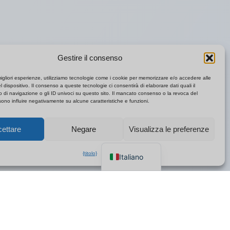
Gestire il consenso
Polski
migliori esperienze, utilizziamo tecnologie come i cookie per memorizzare e/o accedere alle
l dispositivo. Il consenso a queste tecnologie ci consentirà di elaborare dati quali il
Español
di navigazione o gli ID univoci su questo sito. Il mancato consenso o la revoca del
no influire negativamente su alcune caratteristiche e funzioni.
Français
Deutsch
ettare
Negare
Visualizza le preferenze
English
{titolo}
Italiano