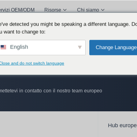
ervizi OEM/ODM
Risorse
Chi siamo
've detected you might be speaking a different language. D
u want to change to:
English
Change Language
Close and do not switch language
mettetevi in contatto con il nostro team europeo
Hub europe