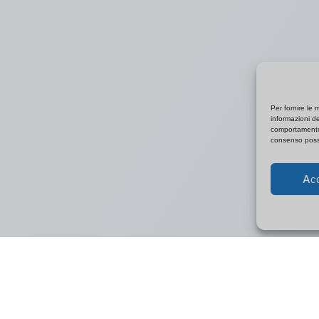
Per fornire le 
informazioni de
comportamento 
consenso posso
Acc