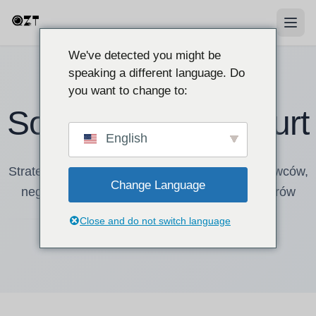
We've detected you might be
speaking a different language. Do
you want to change to:
Sourcing B2B & Hurt
English
Strategie zaopatrzenia hurtowego, wybór dostawców,
Change Language
negocjacje MOQ i przewodniki dla dystrybutorów
Close and do not switch language