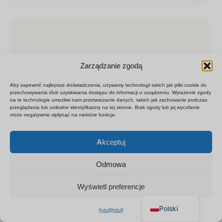
Zarządzanie zgodą
Aby zapewnić najlepsze doświadczenia, używamy technologii takich jak pliki cookie do
przechowywania i/lub uzyskiwania dostępu do informacji o urządzeniu. Wyrażenie zgody
na te technologie umożliwi nam przetwarzanie danych, takich jak zachowanie podczas
przeglądania lub unikalne identyfikatory na tej stronie. Brak zgody lub jej wycofanie
może negatywnie wpłynąć na niektóre funkcje.
Español
×
Uzyskaj cennik B2B
Akceptuj
Français
Czat w celu uzyskania
Deutsch
natychmiastowej wyceny
Odmowa
Italiano
Wyświetl preferencje
English
Polski
{tytuł}
{tytuł}