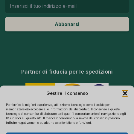
Abbonarsi
Partner di fiducia per le spedizioni
Gestire il consenso
Per fornire le migliori esperienze, utilizziamo tecnologie come i cookie per
memorizzare e/o accedere alle informazioni del dispositivo. Il consenso a queste
tecnologie ci consentirà di elaborare dati quali il comportamento di navigazione o gli
ID univoci su questo sito. Il mancato consenso o la revoca del consenso possono
influire negativamente su alcune caratteristiche e funzioni.
SPECIALIZZATI NELL'APPROVVIGIONAMENTO B2B DI TELECAMERE
NASCOSTE, TELECAMERE SPIA WIFI E MODULI DI SICUREZZA FAI DA TE.
Polski
CONSEGNA DIRETTA DALLA FABBRICA IN EUROPA.