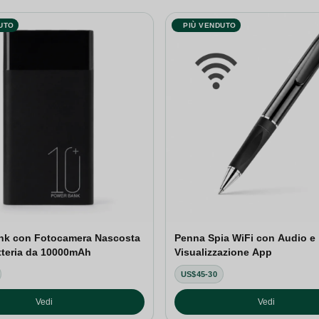
UTO
PIÙ VENDUTO
nk con Fotocamera Nascosta
Penna Spia WiFi con Audio e
tteria da 10000mAh
Visualizzazione App
US$45-30
Vedi
Vedi