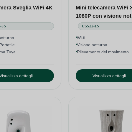
mera Sveglia WiFi 4K
Mini telecamera WiFi 
1080P con visione not
-35
US$22-15
notturna
Wi-fi
Portatile
Visione notturna
ema Tuya
Rilevamento del movimento
Visualizza dettagli
Visualizza dettagli