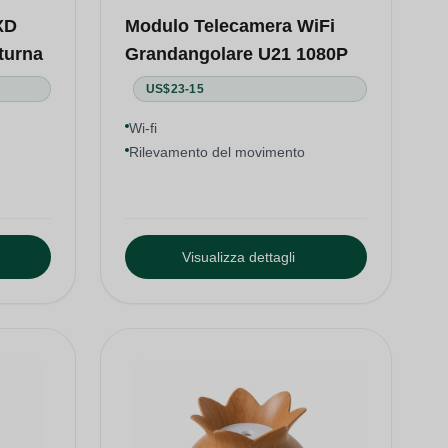
XD
Modulo Telecamera WiFi
turna
Grandangolare U21 1080P
US$23-15
Wi-fi
Rilevamento del movimento
Visualizza dettagli