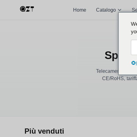
Home
Catalogo
S
We
yo
Spy C
Telecamere covert, 
CE/RoHS, tariff
Più venduti