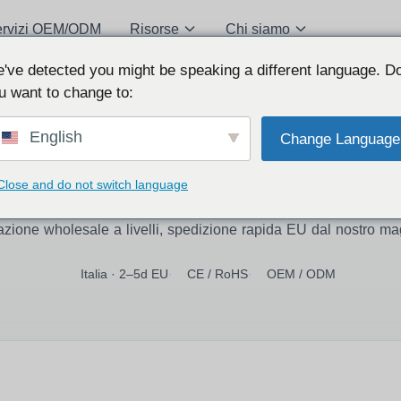
ervizi OEM/ODM
Risorse
Chi siamo
've detected you might be speaking a different language. D
u want to change to:
FORNITORE ALL'INGROSSO
English
Change Language
am per Wholesale & Sourci
Close and do not switch language
moduli di sorveglianza nascosti e dispositivi di registrazione di
azione wholesale a livelli, spedizione rapida EU dal nostro mag
Italia · 2–5d EU
·
CE / RoHS
·
OEM / ODM