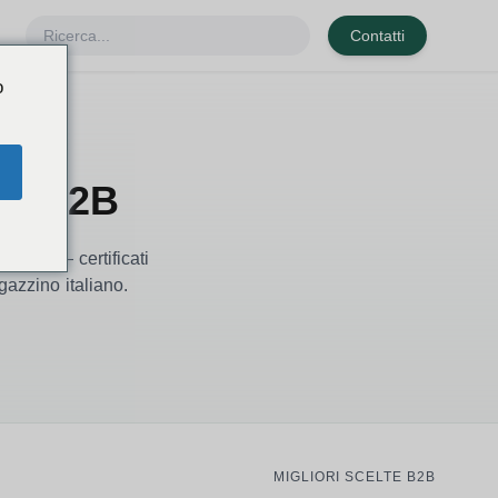
Contatti
o
ng B2B
screti — certificati
azzino italiano.
MIGLIORI SCELTE B2B