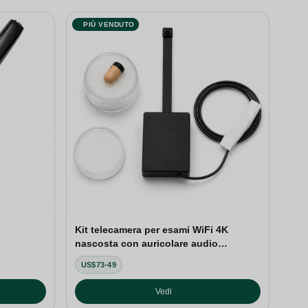
PIÙ VENDUTO
Kit telecamera per esami WiFi 4K
nascosta con auricolare audio
bidirezionale
US$73-49
Vedi