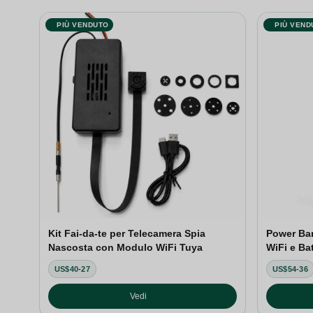
PIÙ VENDUTO
PIÙ VEND
Kit Fai-da-te per Telecamera Spia
Power Ba
Nascosta con Modulo WiFi Tuya
WiFi e Ba
US$40-27
US$54-36
Vedi