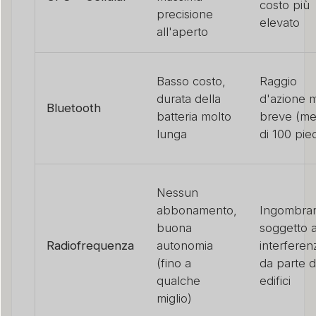
costo più
precisione
elevato
all'aperto
Basso costo,
Raggio
durata della
d'azione 
Bluetooth
batteria molto
breve (m
lunga
di 100 pied
Nessun
abbonamento,
Ingombran
buona
soggetto 
Radiofrequenza
autonomia
interferen
(fino a
da parte d
qualche
edifici
miglio)