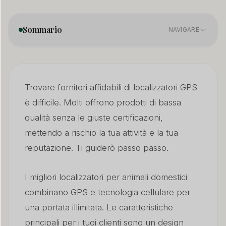
Sommario
NAVIGARE
Quale tipo di localizzatore GPS è più adatto per gli
01
animali domestici?
Trovare fornitori affidabili di localizzatori GPS
Qual è la portata di un localizzatore GPS per animali
è difficile. Molti offrono prodotti di bassa
02
domestici?
qualità senza le giuste certificazioni,
mettendo a rischio la tua attività e la tua
Quanto dura solitamente la batteria di un localizzatore
03
per animali domestici?
reputazione. Ti guiderò passo passo.
Come trovare un buon produttore di localizzatori per
04
I migliori localizzatori per animali domestici
animali domestici?
combinano GPS e tecnologia cellulare per
Conclusione
05
una portata illimitata. Le caratteristiche
principali per i tuoi clienti sono un design