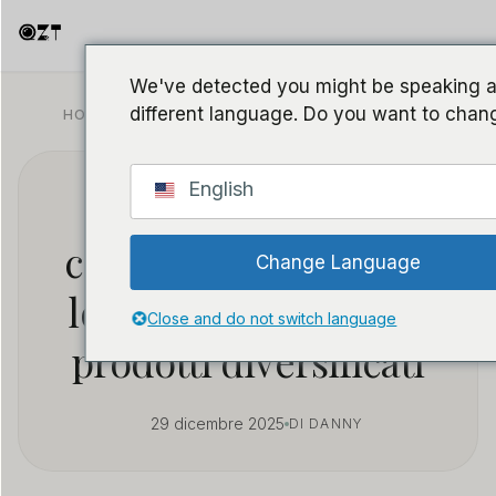
We've detected you might be speaking 
different language. Do you want to chang
HOME
/
BLOG
/
SOURCING B2B & WHOLESALE
English
Guida all'acquisto
completa: fornitori di
Change Language
localizzatori GPS con
Close and do not switch language
prodotti diversificati
29 dicembre 2025
DI DANNY