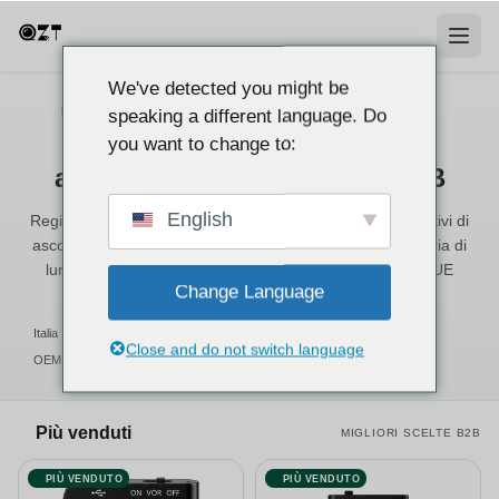
We've detected you might be
FORNITORE ALL'INGROSSO · CE/ROHS · MAGAZZINO ITALIA
speaking a different language. Do
Registratori Vocali per Vendita
you want to change to:
all'Ingrosso e Distribuzione B2B
English
Registratori vocali mini, registratori audio digitali e dispositivi di
ascolto nascosti — acquisizione attivata dalla voce, batteria di
lunga durata, certificati CE/RoHS, spedizione rapida in UE
Change Language
dall'Italia.
Italia · 2–5d EU
CE / RoHS
Close and do not switch language
OEM / ODM
Tariffazione a 4 Livelli
Più venduti
MIGLIORI SCELTE B2B
PIÙ VENDUTO
PIÙ VENDUTO