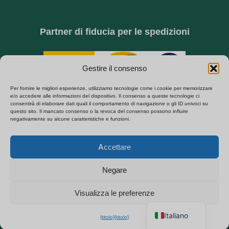
Partner di fiducia per le spedizioni
Gestire il consenso
Per fornire le migliori esperienze, utilizziamo tecnologie come i cookie per memorizzare
e/o accedere alle informazioni del dispositivo. Il consenso a queste tecnologie ci
consentirà di elaborare dati quali il comportamento di navigazione o gli ID univoci su
questo sito. Il mancato consenso o la revoca del consenso possono influire
negativamente su alcune caratteristiche e funzioni.
SPECIALIZZATI NELL'APPROVVIGIONAMENTO B2B DI TELECAMERE NASCOSTE,
TELECAMERE SPIA WIFI E MODULI DI SICUREZZA FAI DA TE. CONSEGNA
Polski
DIRETTA DALLA FABBRICA IN EUROPA.
×
Accettare
Ottieni il listino prezzi B2B
Español
© Copyright 2026 | Tutti i diritti riservati | Powered by QZT
Chatta per un preventivo
Français
Negare
immediato
Consegna sicura in tutto il mondo
Deutsch
Garanzia di 1 anno
Visualizza le preferenze
English
Italiano
{titolo}
{titolo}