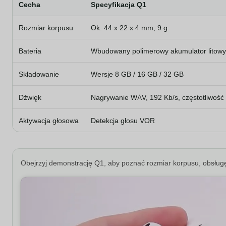
Cecha
Specyfikacja Q1
Rozmiar korpusu
Ok. 44 x 22 x 4 mm, 9 g
Bateria
Wbudowany polimerowy akumulator litowy
Składowanie
Wersje 8 GB / 16 GB / 32 GB
Dźwięk
Nagrywanie WAV, 192 Kb/s, częstotliwość
Aktywacja głosowa
Detekcja głosu VOR
Obejrzyj demonstrację Q1, aby poznać rozmiar korpusu, obsług