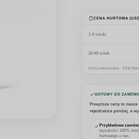
CENA HURTOWA (USD,
1-4 sztuki
20-49 sztuk
Ceny referencyjne · EXW Itali
GOTOWY DO ZAMÓWI
Powyższe ceny to nasze 
rejestratora poniżej, a w
Przykładowe zamów
wysokości 100% zosta
hurtowego u nas.