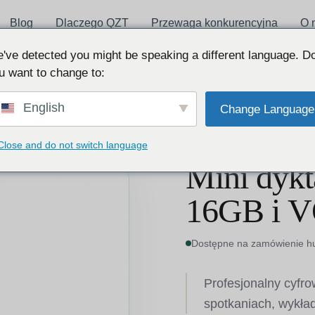
Blog
Dlaczego QZT
Przewaga konkurencyjna
O 
've detected you might be speaking a different language. D
u want to change to:
English
Change Language
N Q1 Z PAMIĘCIĄ 16GB I VOR
Close and do not switch language
Mini dykt
16GB i 
Dostępne na zamówienie h
Profesjonalny cyfro
spotkaniach, wykład