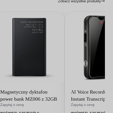
Zobacz wszystkie produkty
Magnetyczny dyktafon
AI Voice Recorder f
power bank MZ006 z 32GB
Instant Transcriptio
Smart AI Notes (A5
Zapytaj o cenę
Zapytaj o cenę