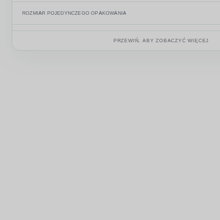
ROZMIAR POJEDYNCZEGO OPAKOWANIA
WAGA BRUTTO POJEDYNCZEGO PRODUKTU
PRZEWIŃ, ABY ZOBACZYĆ WIĘCEJ
KOD HS