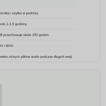
iórnika i użytku w podróży.
oło 1-1,5 godziny.
B przechowuje około 192 godzin.
MA i WAV.
ielu cichych plików audio podczas długich sesji.