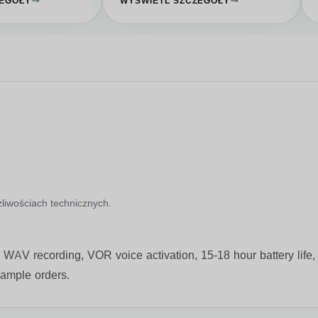
ZEGÓŁY
WYŚWIETL SZCZEGÓŁY
liwościach technicznych.
h WAV recording, VOR voice activation, 15-18 hour battery life
 sample orders.