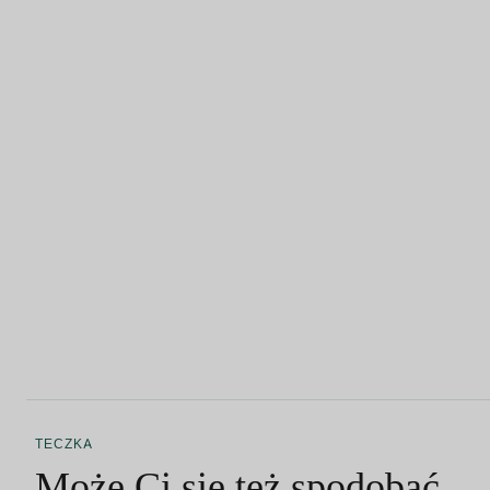
TECZKA
Może Ci się też spodobać