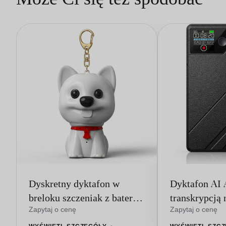
Dyskretny dyktafon w
Dyktafon AI 
breloku szczeniak z baterią
transkrypcją 
100 godzin
64GB
Zapytaj o cenę
Zapytaj o cenę