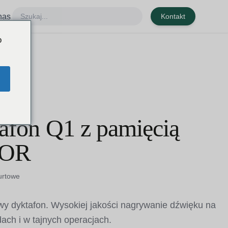
nas
Kontakt
o
afon Q1 z pamięcią
VOR
urtowe
wy dyktafon. Wysokiej jakości nagrywanie dźwięku na
ach i w tajnych operacjach.