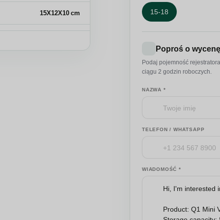
15-18
15X12X10 cm
0,009 kg
Poproś o wycen
8525.80.99
Podaj pojemność rejestrator
ciągu 2 godzin roboczych.
NAZWA *
TELEFON / WHATSAPP
WIADOMOŚĆ *