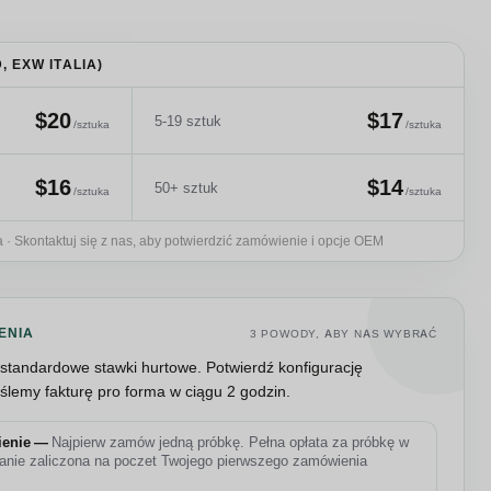
 EXW ITALIA)
$20
$17
5-19 sztuk
/sztuka
/sztuka
$16
$14
50+ sztuk
/sztuka
/sztuka
a · Skontaktuj się z nas, aby potwierdzić zamówienie i opcje OEM
ENIA
3 POWODY, ABY NAS WYBRAĆ
standardowe stawki hurtowe. Potwierdź konfigurację
yślemy fakturę pro forma w ciągu 2 godzin.
ienie —
Najpierw zamów jedną próbkę. Pełna opłata za próbkę w
nie zaliczona na poczet Twojego pierwszego zamówienia