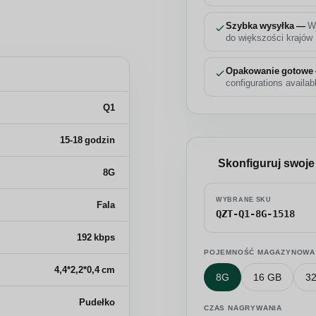
Szybka wysyłka —
W
do większości krajów
Opakowanie gotowe
configurations availab
Q1
15-18 godzin
Skonfiguruj swoj
8G
WYBRANE SKU
Fala
QZT-Q1-8G-1518
192 kbps
POJEMNOŚĆ MAGAZYNOWA
4,4*2,2*0,4 cm
8G
16 GB
3
Pudełko
CZAS NAGRYWANIA