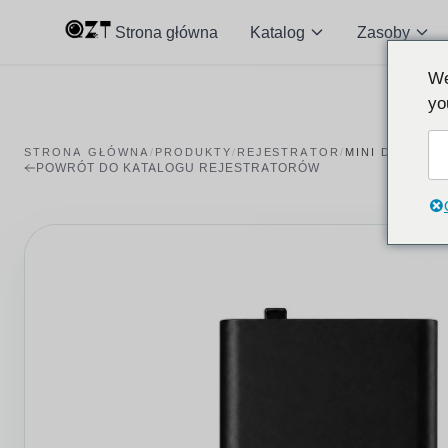
Strona główna
Katalog
Zasoby
We
yo
STRONA GŁÓWNA
/
PRODUKTY
/
REJESTRATOR
/
MINI DYKTAFO
POWRÓT DO KATALOGU REJESTRATORÓW