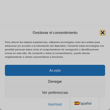
Gestionar el consentimiento
Para ofrecer las mejores experiencias, utilizamos tecnologías como las cookies para
almacenar y/o acceder a la información del dispositivo. Consentir estas tecnologías nos
permitirá procesar datos como el comportamiento de navegación o identificaciones
únicas en este sitio. No consentir o retirar el consentimiento, puede afectar
negativamente a ciertas características y funciones.
Polski
×
Obtener lista de precios B2B
Acepte
Français
Chat para cotización
Deutsch
instantánea
Denegar
Italiano
Ver preferencias
English
Español
{título}
{título}