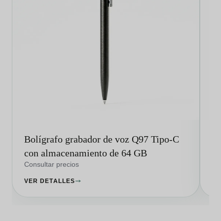
Bolígrafo grabador de voz Q97 Tipo-C
Mi
con almacenamiento de 64 GB
Z
Consultar precios
Co
VER DETALLES
VE