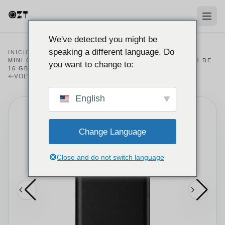
We've detected you might be
speaking a different language. Do
INICIO
/
PRODUCTOS
/
GRABADOR
/
MINI GRABADORA DE VOZ Q1 CON ALMACENAMIENTO DE
you want to change to:
16 GB Y VOR
VOLVER AL CATÁLOGO DE GRABADORA
English
Change Language
Close and do not switch language