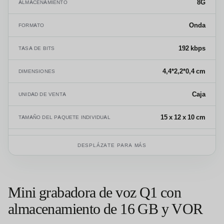
8G
ALMACENAMIENTO
Onda
FORMATO
192 kbps
TASA DE BITS
4,4*2,2*0,4 cm
DIMENSIONES
Caja
UNIDAD DE VENTA
15 x 12 x 10 cm
TAMAÑO DEL PAQUETE INDIVIDUAL
0.009 kg
PESO BRUTO DEL PRODUCTO INDIVIDUAL
DESPLÁZATE PARA MÁS
8525.80.99
CÓDIGO SA
Mini grabadora de voz Q1 con
almacenamiento de 16 GB y VOR