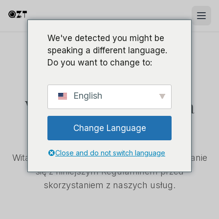
We've detected you might be
speaking a different language.
Do you want to change to:
DOKUMENT PRAWNY
English
Warunki świadczenia
usług
Change Language
Close and do not switch language
Witamy w QZT! Prosimy o dokładne zapoznanie
się z niniejszym Regulaminem przed
skorzystaniem z naszych usług.