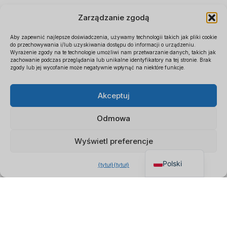
Zarządzanie zgodą
Aby zapewnić najlepsze doświadczenia, używamy technologii takich jak pliki cookie
do przechowywania i/lub uzyskiwania dostępu do informacji o urządzeniu.
Wyrażenie zgody na te technologie umożliwi nam przetwarzanie danych, takich jak
zachowanie podczas przeglądania lub unikalne identyfikatory na tej stronie. Brak
zgody lub jej wycofanie może negatywnie wpłynąć na niektóre funkcje.
Español
×
Uzyskaj cennik B2B
Akceptuj
Français
Czat w celu uzyskania
Deutsch
natychmiastowej wyceny
Odmowa
Italiano
Wyświetl preferencje
English
Polski
{tytuł}
{tytuł}