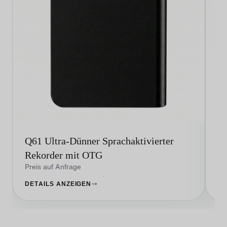
Q61 Ultra-Dünner Sprachaktivierter
Q9
Rekorder mit OTG
G
Preis auf Anfrage
Pr
DETAILS ANZEIGEN
DE