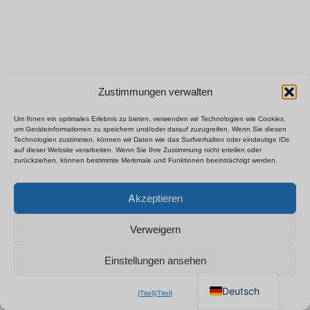
Zustimmungen verwalten
Um Ihnen ein optimales Erlebnis zu bieten, verwenden wir Technologien wie Cookies,
um Geräteinformationen zu speichern und/oder darauf zuzugreifen. Wenn Sie diesen
Technologien zustimmen, können wir Daten wie das Surfverhalten oder eindeutige IDs
auf dieser Website verarbeiten. Wenn Sie Ihre Zustimmung nicht erteilen oder
zurückziehen, können bestimmte Merkmale und Funktionen beeinträchtigt werden.
Polski
×
B2B-Preisliste anfordern
Akzeptieren
Español
Chatten Sie für ein sofortiges
Français
Angebot
Verweigern
Italiano
Einstellungen ansehen
English
Deutsch
{Titel}
{Titel}