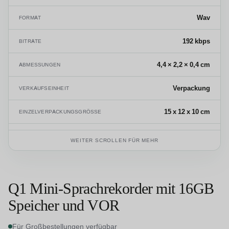
Wav
FORMAT
192 kbps
BITRATE
4,4 × 2,2 × 0,4 cm
ABMESSUNGEN
Verpackung
VERKAUFSEINHEIT
15 x 12 x 10 cm
EINZELVERPACKUNGSGRÖSSE
0,009 kg
BRUTTOGEWICHT EINES EINZELNEN PRODUKTS
WEITER SCROLLEN FÜR MEHR
8525.80.99
HS-CODE
Q1 Mini-Sprachrekorder mit 16GB
Speicher und VOR
Für Großbestellungen verfügbar