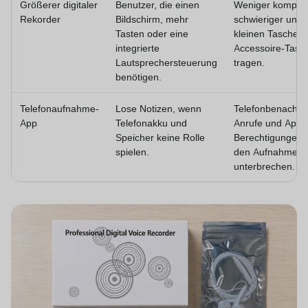
Größerer digitaler
Benutzer, die einen
Weniger kompak
Rekorder
Bildschirm, mehr
schwieriger unauff
Tasten oder eine
kleinen Taschen 
integrierte
Accessoire-Tasc
Lautsprechersteuerung
tragen.
benötigen.
Telefonaufnahme-
Lose Notizen, wenn
Telefonbenachric
App
Telefonakku und
Anrufe und App-
Speicher keine Rolle
Berechtigungen 
spielen.
den Aufnahmevo
unterbrechen.