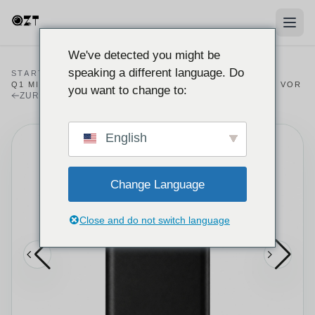
We've detected you might be
speaking a different language. Do
STARTSEITE
/
PRODUKTE
/
RECORDER
/
Q1 MINI-SPRACHREKORDER MIT 16GB SPEICHER UND VOR
you want to change to:
ZURÜCK ZUM REKORDER-KATALOG
English
Change Language
Close and do not switch language