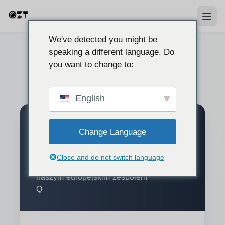
We've detected you might be
speaking a different language. Do
you want to change to:
English
Profesjonalne rozwiązania
Change Language
B2B
Close and do not switch language
Uzyskaj wycenę hurtową i skontaktuj się z
naszym europejskim zespołem
Q