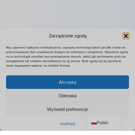
Zarządzanie zgodą
Aby zapewnić najlepsze doświadczenia, używamy technologii takich jak pliki cookie do
przechowywania i/lub uzyskiwania dostępu do informacji o urządzeniu. Wyrażenie zgody
na te technologie umożliwi nam przetwarzanie danych, takich jak zachowanie podczas
przeglądania lub unikalne identyfikatory na tej stronie. Brak zgody lub jej wycofanie
może negatywnie wpłynąć na niektóre funkcje.
Español
Akceptuj
Français
Deutsch
Odmowa
Italiano
Wyświetl preferencje
English
Polski
{tytuł}
{tytuł}