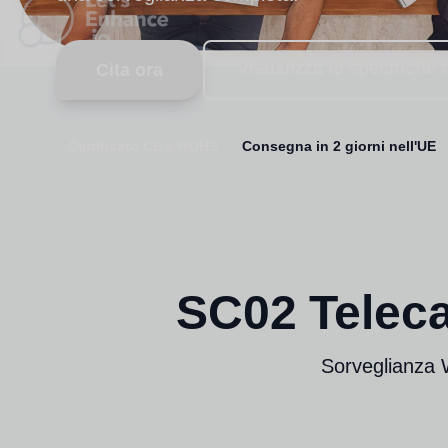
Visualizza le specifiche 
Cita ora
Certificato CE e ROHS
Consegna in 2 giorni nell'UE
SC02 Teleca
Sorveglianza W