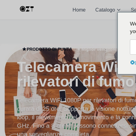
Home
Catalogo
S
We
yo
PRODOTTO DI PUNTA
⭐ Miglior venditore in Europ
Telecamera WiFi 
rilevatori di fumo
Telecamera WiFi 1080P per rilevatori di fumo
durata di 25 ore. Supporta la visione notturna
loop, il rilevamento del movimento e la con
GHz. Fino a 8 utenti possono connettersi s
una sorveglianza completa.