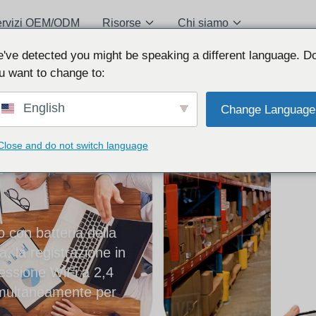
ervizi OEM/ODM
Risorse
Chi siamo
've detected you might be speaking a different language. D
u want to change to:
English
Change Language
a
per
Close and do not switch language
 con batteria della
, la registrazione in
nessione WiFi a 2,4
imultaneamente per