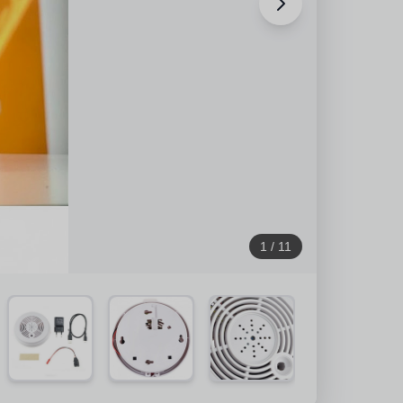
1
/
11