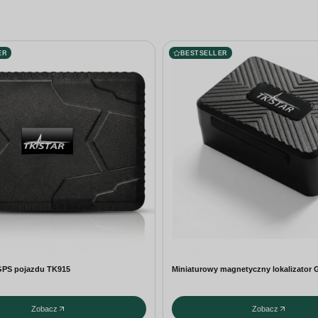
ER
BESTSELLER
 GPS pojazdu TK915
Miniaturowy magnetyczny lokalizator
Zobacz
Zobacz