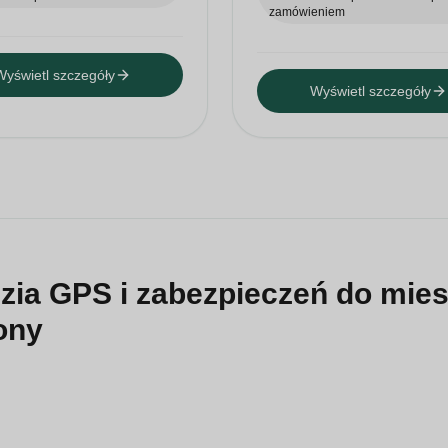
zamówieniem
Wyświetl szczegóły
Wyświetl szczegóły
zia GPS i zabezpieczeń do mie
ony
 narzędzia detekcyjne i produkty do kontroli sygnału dla dystr
eczających, którzy potrzebują praktycznego sprzętu do proj
i i kontrolowanymi obiektami.