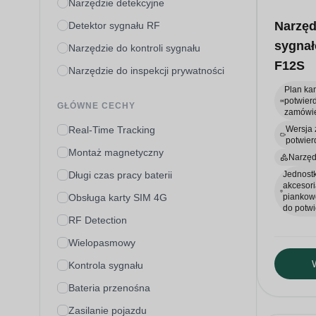
Narzędzie detekcyjne
Narzęd
Detektor sygnału RF
sygna
Narzędzie do kontroli sygnału
F12S
Narzędzie do inspekcji prywatności
Plan ka
potwier
GŁÓWNE CECHY
zamówi
Real-Time Tracking
Wersja 
potwier
Montaż magnetyczny
Narzęd
Długi czas pracy baterii
Jednostk
akcesori
Obsługa karty SIM 4G
piankowe
do potwi
RF Detection
Wielopasmowy
Kontrola sygnału
Bateria przenośna
Zasilanie pojazdu