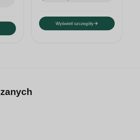
Wyświetl szczegóły
szanych
ybutorów, instalatorów i
ektów związanych z pojazdami,