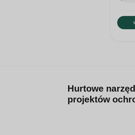
Hurtowe narzęd
projektów ochr
QZT dostarcza lokalizatory GPS,
sprzedawców produktów zabezpi
aktywami, inspekcją prywatnośc