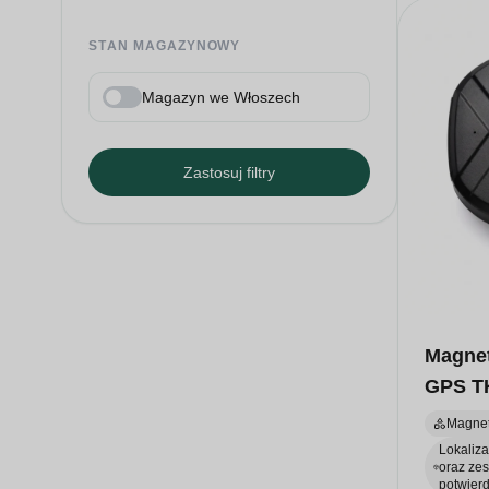
STAN MAGAZYNOWY
Magazyn we Włoszech
Zastosuj filtry
Magnet
GPS T
Magnet
Lokaliza
oraz ze
potwier