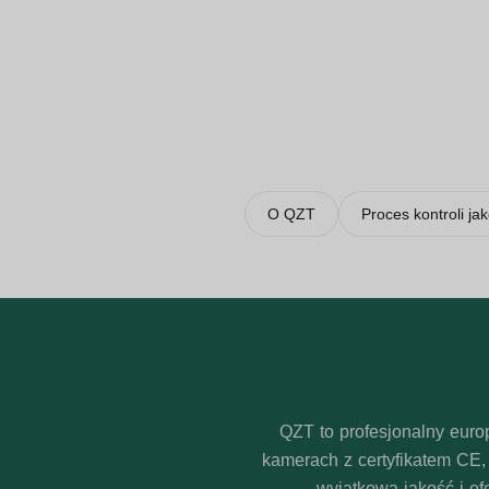
Produkty można wybierać wedłu
akcesoriów, opakowania i doku
Dla nabywców europejskich QZ
dyskusję o fakturze, opakowa
i rejestratorów głosu.
O QZT
Proces kontroli jak
QZT to profesjonalny euro
kamerach z certyfikatem CE
wyjątkową jakość i o