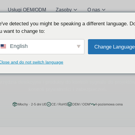
Usługi OEM/ODM
Zasoby
O nas
've detected you might be speaking a different language. D
u want to change to:
DOSTAWCA HURTOWY · CE/ROHS · MAGAZYN WE WŁOSZECH
English
Change Language
 GPS, narzędzia detekcyjne 
Close and do not switch language
kontroli sygnału
rzędzia detekcyjne i produkty do kontroli sygnału do projekt
kontroli prywatności i zabezpieczeń.
Włochy · 2-5 dni UE
CE / RoHS
OEM / ODM
4-poziomowa cena