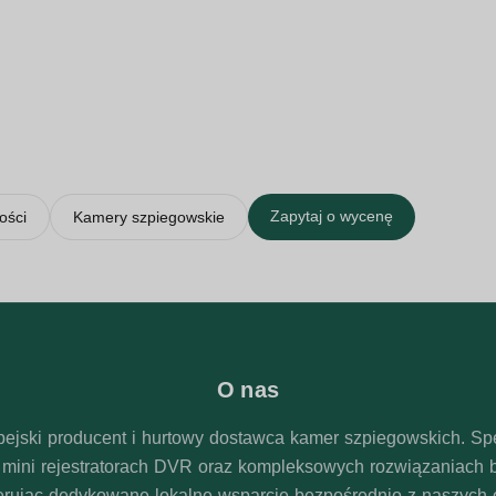
g metody śledzenia, konfiguracji RF lub kanałów, planu bate
mentacji. Przed powtarzającymi się zamówieniami hurtowymi z
T może wspierać wysyłkę z magazynu we Włoszech, gdy dost
nia OEM/ODM oraz wyceny mieszanych kategorii w zakresie na
Zapytaj o wycenę
ości
Kamery szpiegowskie
O nas
pejski producent i hurtowy dostawca kamer szpiegowskich. Spe
, mini rejestratorach DVR oraz kompleksowych rozwiązaniach 
ferując dedykowane lokalne wsparcie bezpośrednio z naszych 