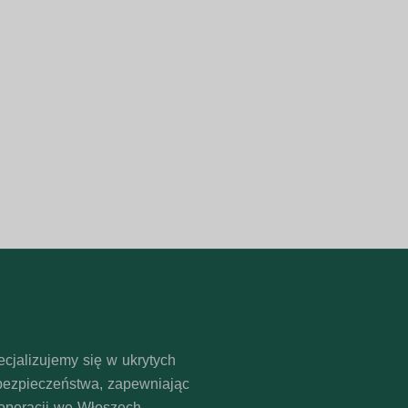
rii, sposobu montażu, zestawu
aleca się testowanie próbek.
ępne są zapasy, formalną
rzędzi bezpieczeństwa, kamer
cjalizujemy się w ukrytych
bezpieczeństwa, zapewniając
operacji we Włoszech.