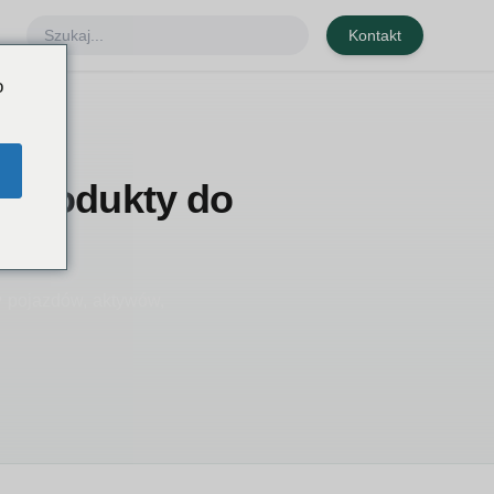
Kontakt
o
i produkty do
ów pojazdów, aktywów,