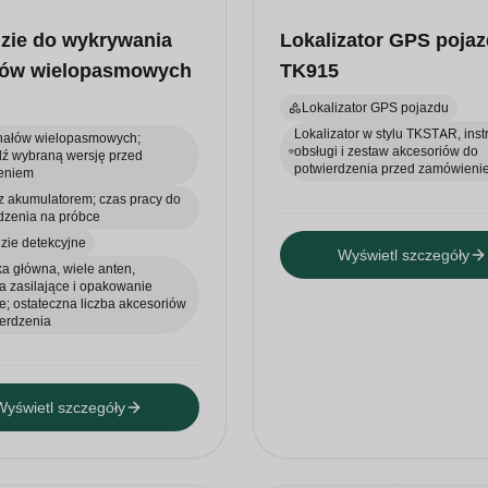
zie do wykrywania
Lokalizator GPS poja
łów wielopasmowych
TK915
Lokalizator GPS pojazdu
Lokalizator w stylu TKSTAR, inst
nałów wielopasmowych;
obsługi i zestaw akcesoriów do
dź wybraną wersję przed
potwierdzenia przed zamówieni
eniem
z akumulatorem; czas pracy do
dzenia na próbce
zie detekcyjne
Wyświetl szczegóły
a główna, wiele anten,
a zasilające i opakowanie
; ostateczna liczba akcesoriów
erdzenia
Wyświetl szczegóły