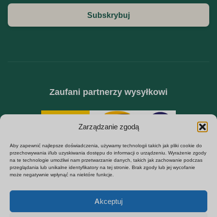
Subskrybuj
Zaufani partnerzy wysyłkowi
Zarządzanie zgodą
Aby zapewnić najlepsze doświadczenia, używamy technologii takich jak pliki cookie do
przechowywania i/lub uzyskiwania dostępu do informacji o urządzeniu. Wyrażenie zgody
na te technologie umożliwi nam przetwarzanie danych, takich jak zachowanie podczas
przeglądania lub unikalne identyfikatory na tej stronie. Brak zgody lub jej wycofanie
może negatywnie wpłynąć na niektóre funkcje.
SPECJALIZUJEMY SIĘ W DOSTAWACH B2B W ZAKRESIE UKRYTYCH KAMER,
KAMER SZPIEGOWSKICH WIFI I MODUŁÓW BEZPIECZEŃSTWA DIY.
Español
DOSTARCZAMY BEZPOŚREDNIO Z FABRYKI DO EUROPY.
Akceptuj
Français
© Copyright 2026 | Wszelkie prawa zastrzeżone | Wsparcie QZT