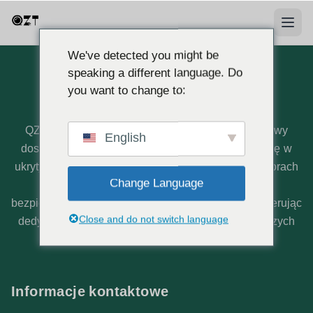
We've detected you might be
speaking a different language. Do
you want to change to:
O nas
QZT to profesjonalny europejski producent i hurtowy
English
dostawca kamer szpiegowskich. Specjalizujemy się w
ukrytych kamerach z certyfikatem CE, mini rejestratorach
Change Language
DVR oraz kompleksowych rozwiązaniach
bezpieczeństwa, zapewniając wyjątkową jakość i oferując
Close and do not switch language
dedykowane lokalne wsparcie bezpośrednio z naszych
operacji we Włoszech.
Informacje kontaktowe