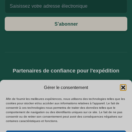
S'abonner
Partenaires de confiance pour l'expédition
Gérer le consentement
Afin de fournir les meilleures expériences, nous utilisons des technologies telles que les
cookies pour stocker et/ou accéder aux informations relatives à l'appareil. Le fait de
consentir à ces technologies nous permettra de traiter des données telles que le
comportement de navigation ou des identifiants uniques sur ce site. Le fait de ne pas
consentir ou de retirer son consentement peut avoir des conséquences négatives sur
certaines caractéristiques et fonctions.
SPÉCIALISÉS DANS L'APPROVISIONNEMENT B2B EN CAMÉRAS CACHÉES,
CAMÉRAS ESPION WIFI ET MODULES DE SÉCURITÉ À MONTER SOI-MÊME.
Polski
VENTE DIRECTE D'USINE EN EUROPE.