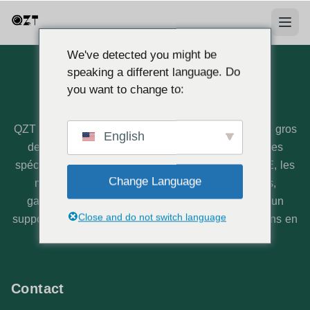
We've detected you might be
speaking a different language. Do
you want to change to:
À propos de nous
QZT est un fabricant professionnel et fournisseur en gros
English
de caméras espion basé en Europe. Nous sommes
spécialisés dans les caméras cachées certifiées CE, les
Change Language
mini DVR et les solutions de sécurité complètes,
garantissant une qualité exceptionnelle et offrant un
Close and do not switch language
support local dédié directement depuis nos opérations en
Italie.
Contact