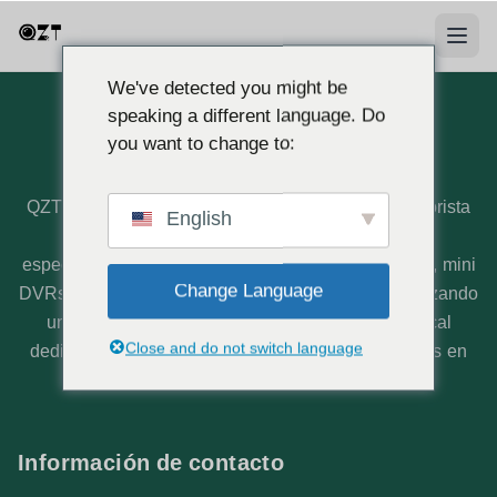
We've detected you might be
speaking a different language. Do
you want to change to:
Quiénes somos
QZT es un fabricante profesional y proveedor mayorista
English
de cámaras espía con sede en Europa. Nos
especializamos en cámaras ocultas certificadas CE, mini
Change Language
DVRs y soluciones de seguridad integrales, garantizando
una calidad excepcional y ofreciendo soporte local
Close and do not switch language
dedicado directamente desde nuestras operaciones en
Italia.
Información de contacto