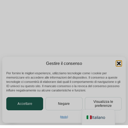
Gestire il consenso
Polski
Per fornire le migliori esperienze, utilizziamo tecnologie come i cookie per
×
memorizzare e/o accedere alle informazioni del dispositivo. Il consenso a queste
Ottieni il listino prezzi B2B
Español
tecnologie ci consentirà di elaborare dati quali il comportamento di navigazione o gli
Chatta per un preventivo
ID univoci su questo sito. Il mancato consenso o la revoca del consenso possono
Français
influire negativamente su alcune caratteristiche e funzioni.
immediato
Deutsch
Visualizza le
Accettare
Negare
preferenze
English
Italiano
{titolo}