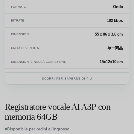
Onda
FORMATO
192 kbps
BITRATE
55 x 86 x 3,6 cm
DIMENSIONI
单一商品
UNITÀ DI VENDITA
15x12x10 cm
DIMENSIONI SINGOLA CONFEZIONE
0,400 kg
PESO LORDO DEL SINGOLO PRODOTTO
SCORRI PER SAPERNE DI PIÙ
8525.80.99
CODICE SA
Registratore vocale AI A3P con
memoria 64GB
Disponibile per ordini all'ingrosso