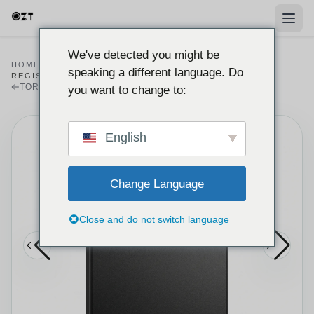
We've detected you might be
HOME
/
PRODOTTI
/
REGISTRATORE
/
speaking a different language. Do
REGISTRATORE VOCALE AI A3P CON MEMORIA 64GB
TORNA AL CATALOGO DEI REGISTRATORI
you want to change to:
English
Change Language
Close and do not switch language