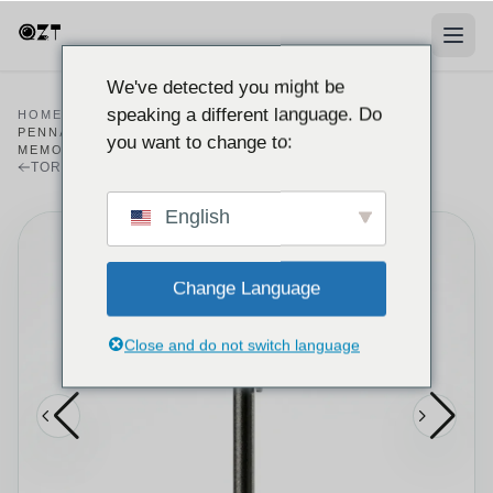
We've detected you might be
speaking a different language. Do
HOME
/
PRODOTTI
/
REGISTRATORE
/
PENNA REGISTRATORE VOCALE Q97 TIPO-C CON
you want to change to:
MEMORIA DA 64GB
TORNA AL CATALOGO DEI REGISTRATORI
English
Change Language
Close and do not switch language