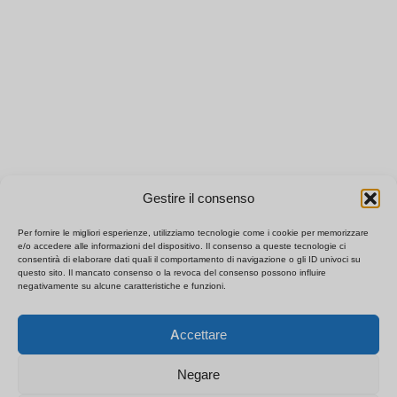
Gestire il consenso
Per fornire le migliori esperienze, utilizziamo tecnologie come i cookie per memorizzare
e/o accedere alle informazioni del dispositivo. Il consenso a queste tecnologie ci
consentirà di elaborare dati quali il comportamento di navigazione o gli ID univoci su
questo sito. Il mancato consenso o la revoca del consenso possono influire
negativamente su alcune caratteristiche e funzioni.
Polski
×
Ottieni il listino prezzi B2B
Accettare
Español
Chatta per un preventivo
Français
immediato
Negare
Deutsch