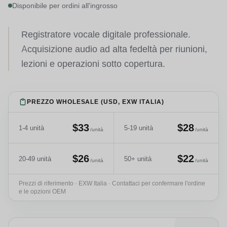
Disponibile per ordini all'ingrosso
Registratore vocale digitale professionale.
Acquisizione audio ad alta fedeltà per riunioni,
lezioni e operazioni sotto copertura.
PREZZO WHOLESALE (USD, EXW ITALIA)
$33
$28
1-4 unità
5-19 unità
/unità
/unità
$26
$22
20-49 unità
50+ unità
/unità
/unità
Prezzi di riferimento · EXW Italia · Contattaci per confermare l'ordine
e le opzioni OEM