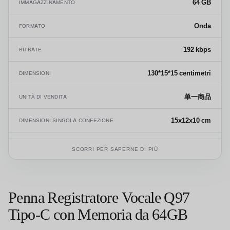
64 GB
IMMAGAZZINAMENTO
Onda
FORMATO
192 kbps
BITRATE
130*15*15 centimetri
DIMENSIONI
单一商品
UNITÀ DI VENDITA
15x12x10 cm
DIMENSIONI SINGOLA CONFEZIONE
0,400 kg
PESO LORDO DEL SINGOLO PRODOTTO
SCORRI PER SAPERNE DI PIÙ
8525.80.99
CODICE SA
Penna Registratore Vocale Q97
Tipo-C con Memoria da 64GB