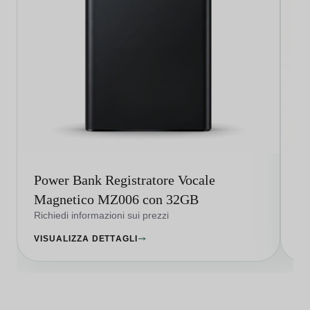
Power Bank Registratore Vocale
Re
Magnetico MZ006 con 32GB
Vo
Richiedi informazioni sui prezzi
Ri
VISUALIZZA DETTAGLI
VI