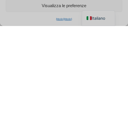
Visualizza le preferenze
English
Italiano
{titolo}
{titolo}
Chi siamo
QZT è un produttore professionale e fornitore all'ingrosso
di telecamere spia con sede in Europa. Ci specializziamo
in telecamere nascoste certificate CE, mini DVR e
soluzioni di sicurezza complete, garantendo una qualità
eccezionale e offrendo un supporto locale dedicato
direttamente dalle nostre operazioni in Italia.