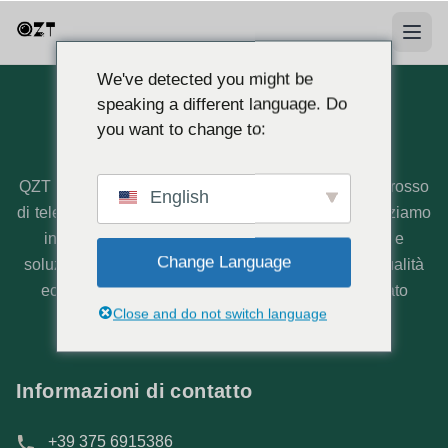
We've detected you might be
speaking a different language. Do
you want to change to:
Chi siamo
QZT è un produttore professionale e fornitore all'ingrosso
English
di telecamere spia con sede in Europa. Ci specializziamo
in telecamere nascoste certificate CE, mini DVR e
Change Language
soluzioni di sicurezza complete, garantendo una qualità
eccezionale e offrendo un supporto locale dedicato
Close and do not switch language
direttamente dalle nostre operazioni in Italia.
Informazioni di contatto
+39 375 6915386