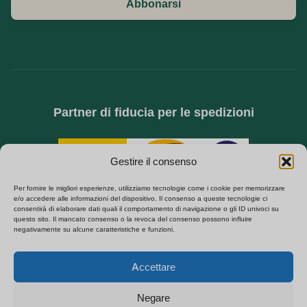
Abbonarsi
Partner di fiducia per le spedizioni
Gestire il consenso
Per fornire le migliori esperienze, utilizziamo tecnologie come i cookie per memorizzare
e/o accedere alle informazioni del dispositivo. Il consenso a queste tecnologie ci
consentirà di elaborare dati quali il comportamento di navigazione o gli ID univoci su
questo sito. Il mancato consenso o la revoca del consenso possono influire
negativamente su alcune caratteristiche e funzioni.
SPECIALIZZATI NELL'APPROVVIGIONAMENTO B2B DI TELECAMERE NASCOSTE,
TELECAMERE SPIA WIFI E MODULI DI SICUREZZA FAI DA TE. CONSEGNA
Polski
DIRETTA DALLA FABBRICA IN EUROPA.
Accettare
Español
© Copyright 2026 | Tutti i diritti riservati | Powered by QZT
Français
Negare