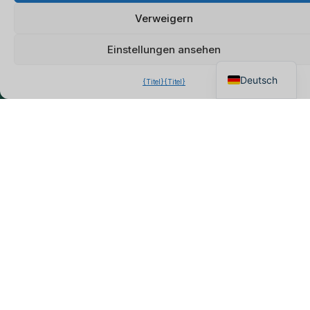
Chatten Sie für ein sofortiges
Français
Angebot
Verweigern
Italiano
Kontaktinformationen
Einstellungen ansehen
English
+39 375 6915386
Deutsch
{Titel}
{Titel}
Lun-Ven 9:00-18:00 MEZ
Adresse:
Via Boscofangone, Zona ASI 80035 Nola,
Italien
MOL:
Taylor Lee
Umsatzsteuer-Identifikationsnummer:
IT17839131004
Schnelle Links