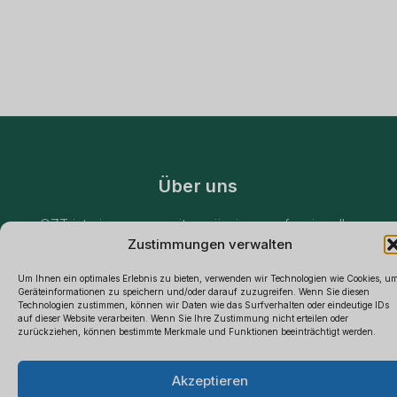
Über uns
QZT ist ein europaweit ansässiger professioneller
Zustimmungen verwalten
Hersteller und Großhandelslieferant von
Spionagekameras. Wir sind spezialisiert auf CE-
Um Ihnen ein optimales Erlebnis zu bieten, verwenden wir Technologien wie Cookies, u
zertifizierte versteckte Kameras, Mini-DVRs und
Geräteinformationen zu speichern und/oder darauf zuzugreifen. Wenn Sie diesen
Technologien zustimmen, können wir Daten wie das Surfverhalten oder eindeutige IDs
umfassende Sicherheitslösungen, die eine
auf dieser Website verarbeiten. Wenn Sie Ihre Zustimmung nicht erteilen oder
zurückziehen, können bestimmte Merkmale und Funktionen beeinträchtigt werden.
außergewöhnliche Qualität gewährleisten und direkten
Polski
lokalen Support von unseren Standorten in Italien aus
×
B2B-Preisliste anfordern
Akzeptieren
Español
bieten.