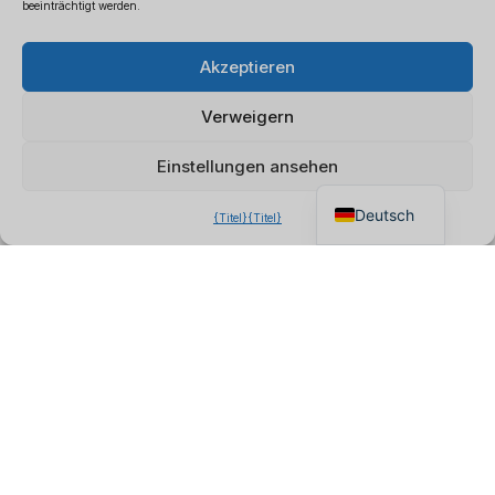
beeinträchtigt werden.
Polski
×
B2B-Preisliste anfordern
Akzeptieren
Español
Chatten Sie für ein sofortiges
Français
Angebot
Verweigern
Italiano
Einstellungen ansehen
English
Deutsch
{Titel}
{Titel}
Über uns
QZT ist ein europaweit ansässiger professioneller
Hersteller und Großhandelslieferant von