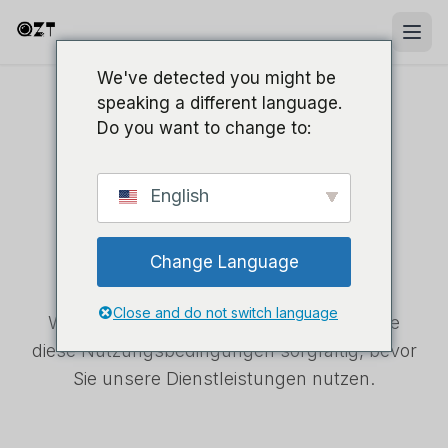
We've detected you might be
speaking a different language.
Do you want to change to:
RECHTSDOKUMENT
English
Bedingungen der
Dienstleistung
Change Language
Close and do not switch language
Willkommen bei QZT! Bitte überprüfen Sie
diese Nutzungsbedingungen sorgfältig, bevor
Sie unsere Dienstleistungen nutzen.