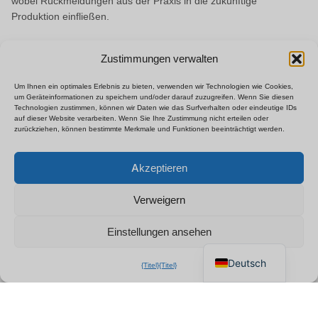
wobei Rückmeldungen aus der Praxis in die zukünftige
Produktion einfließen.
Zustimmungen verwalten
Um Ihnen ein optimales Erlebnis zu bieten, verwenden wir Technologien wie Cookies,
um Geräteinformationen zu speichern und/oder darauf zuzugreifen. Wenn Sie diesen
Technologien zustimmen, können wir Daten wie das Surfverhalten oder eindeutige IDs
auf dieser Website verarbeiten. Wenn Sie Ihre Zustimmung nicht erteilen oder
zurückziehen, können bestimmte Merkmale und Funktionen beeinträchtigt werden.
Polski
×
B2B-Preisliste anfordern
Akzeptieren
Español
Chatten Sie für ein sofortiges
Français
Angebot
Verweigern
Italiano
Einstellungen ansehen
English
Deutsch
{Titel}
{Titel}
Eingangskontrolle
Sicht-, Passform- und Funktionsprüfung jedes Geräts, das im
italienischen Lager eintrifft.