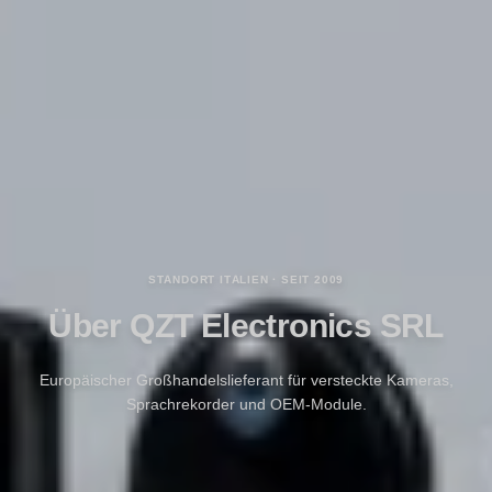
STANDORT ITALIEN · SEIT 2009
Über QZT Electronics SRL
Europäischer Großhandelslieferant für versteckte Kameras,
Sprachrekorder und OEM-Module.