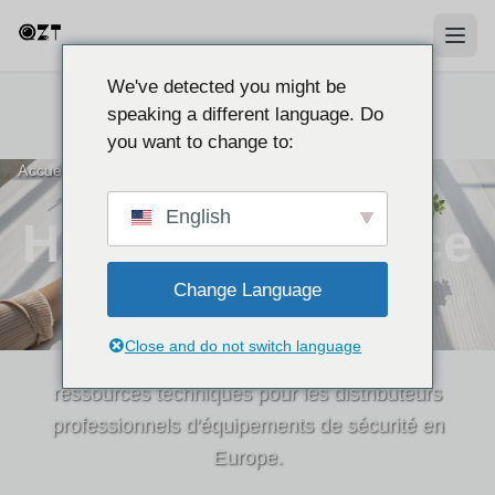
We've detected you might be
speaking a different language. Do
you want to change to:
Accueil
>
Blog
English
Hub d'Intelligence
Sécurité
Change Language
Close and do not switch language
Guides experts, stratégies de sourcing et
ressources techniques pour les distributeurs
professionnels d'équipements de sécurité en
Europe.