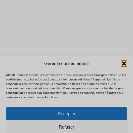
Gérer le consentement
Afin de fournir les meilleures expériences, nous utilisons des technologies telles que les
cookies pour stocker et/ou accéder aux informations relatives à l'appareil. Le fait de
consentir à ces technologies nous permettra de traiter des données telles que le
comportement de navigation ou des identifiants uniques sur ce site. Le fait de ne pas
consentir ou de retirer son consentement peut avoir des conséquences négatives sur
certaines caractéristiques et fonctions.
Polski
×
Obtenez notre liste de prix
B2B
Accepter
Español
Discutez pour obtenir un devis
Deutsch
instantané
Refuser