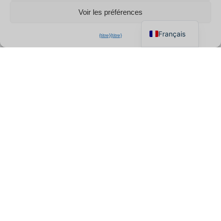
Italiano
Voir les préférences
English
Français
{titre}
{titre}
À propos de nous
QZT est un fabricant professionnel et fournisseur en gros
de caméras espion basé en Europe. Nous sommes
spécialisés dans les caméras cachées certifiées CE, les
mini DVR et les solutions de sécurité complètes,
garantissant une qualité exceptionnelle et offrant un
support local dédié directement depuis nos opérations en
Italie.