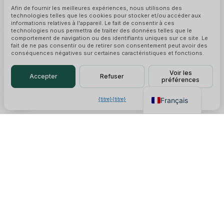
Afin de fournir les meilleures expériences, nous utilisons des
technologies telles que les cookies pour stocker et/ou accéder aux
Polski
×
Obtenez notre liste de prix
informations relatives à l'appareil. Le fait de consentir à ces
technologies nous permettra de traiter des données telles que le
B2B
Español
comportement de navigation ou des identifiants uniques sur ce site. Le
Discutez pour obtenir un
fait de ne pas consentir ou de retirer son consentement peut avoir des
Deutsch
conséquences négatives sur certaines caractéristiques et fonctions.
devis instantané
Italiano
Voir les
Accepter
Refuser
préférences
English
Français
{titre}
{titre}
À propos de nous
QZT est un fabricant professionnel et fournisseur en
gros de caméras espion basé en Europe. Nous sommes