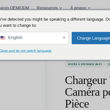
rvices OEM/ODM
Ressources
À propos
've detected you might be speaking a different language. D
u want to change to:
English
Change Language
S CAMÉRA POUR SURVEILLANCE DE PIÈCE
Close and do not switch language
DÉTECTION DE MOUVEMENT
ACCÈS À DISTANCE WI-FI
O
Chargeur
Caméra po
Pièce