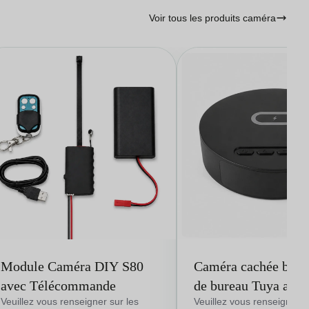
Voir tous les produits caméra
Module Caméra DIY S80
Caméra cachée boît
avec Télécommande
de bureau Tuya avec
visualisation via app
Veuillez vous renseigner sur les
Veuillez vous renseigner s