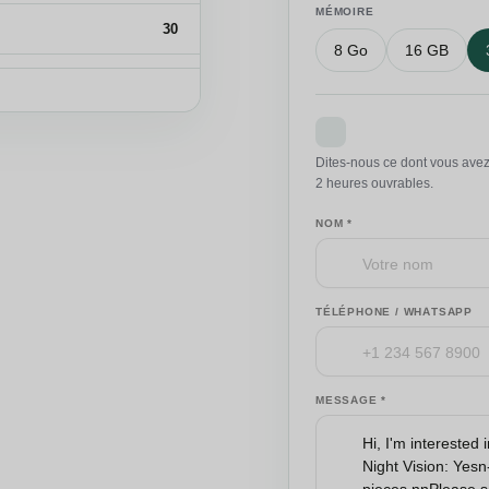
MÉMOIRE
30
8 Go
16 GB
16 kg
Demander un de
Dites-nous ce dont vous avez
2 heures ouvrables.
NOM *
TÉLÉPHONE / WHATSAPP
MESSAGE *