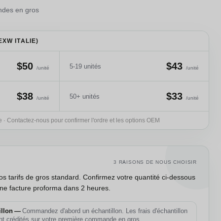
ndes en gros
EXW ITALIE)
$50
$43
5-19 unités
/unité
/unité
$38
$33
50+ unités
/unité
/unité
ie · Contactez-nous pour confirmer l'ordre et les options OEM
R
3 RAISONS DE NOUS CHOISIR
os tarifs de gros standard. Confirmez votre quantité ci-dessous
ne facture proforma dans 2 heures.
illon —
Commandez d'abord un échantillon. Les frais d'échantillon
t crédités sur votre première commande en gros.