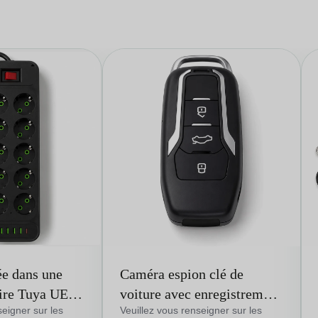
e dans une
Caméra espion clé de
oire Tuya UE
voiture avec enregistrement
ation à
1080P Type-C
seigner sur les
Veuillez vous renseigner sur les