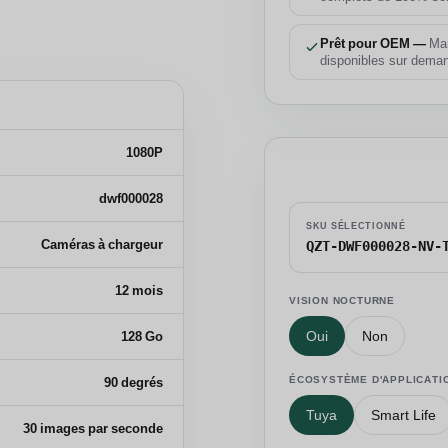
Prêt pour OEM —
Mar
disponibles sur dema
1080P
Configurer votre
dwf000028
SKU SÉLECTIONNÉ
Caméras à chargeur
QZT-DWF000028-NV-
12 mois
VISION NOCTURNE
Oui
Non
128 Go
ÉCOSYSTÈME D'APPLICATI
90 degrés
Tuya
Smart Life
30 images par seconde