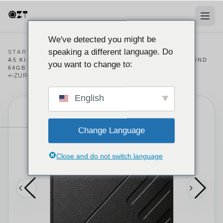
We've detected you might be
speaking a different language. Do
STARTSEITE
/
PRODUKTE
/
RECORDER
/
A5 KI-SPRACHREKORDER MIT LIVE-TRANSKRIPTION UND
you want to change to:
64GB
ZURÜCK ZUM REKORDER-KATALOG
English
Change Language
Close and do not switch language