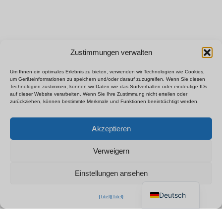
Zustimmungen verwalten
Um Ihnen ein optimales Erlebnis zu bieten, verwenden wir Technologien wie Cookies,
um Geräteinformationen zu speichern und/oder darauf zuzugreifen. Wenn Sie diesen
Technologien zustimmen, können wir Daten wie das Surfverhalten oder eindeutige IDs
auf dieser Website verarbeiten. Wenn Sie Ihre Zustimmung nicht erteilen oder
zurückziehen, können bestimmte Merkmale und Funktionen beeinträchtigt werden.
Polski
×
B2B-Preisliste anfordern
Akzeptieren
Español
Chatten Sie für ein sofortiges
Français
Angebot
Verweigern
Italiano
Einstellungen ansehen
English
Deutsch
{Titel}
{Titel}