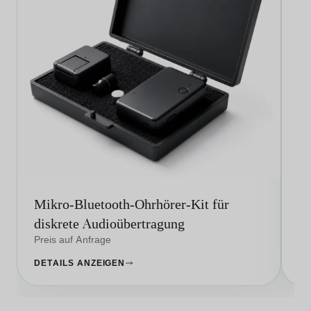
Mikro-Bluetooth-Ohrhörer-Kit für
G
diskrete Audioübertragung
dr
Preis auf Anfrage
Pr
DETAILS ANZEIGEN
DE