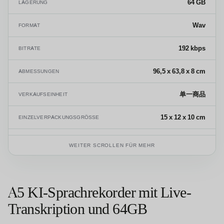
64 GB
LAGERUNG
Wav
FORMAT
192 kbps
BITRATE
96,5 x 63,8 x 8 cm
ABMESSUNGEN
单一商品
VERKAUFSEINHEIT
15 x 12 x 10 cm
EINZELVERPACKUNGSGRÖSSE
0,400 kg
BRUTTOGEWICHT EINES EINZELNEN PRODUKTS
WEITER SCROLLEN FÜR MEHR
8525.80.99
HS-CODE
A5 KI-Sprachrekorder mit Live-
Transkription und 64GB